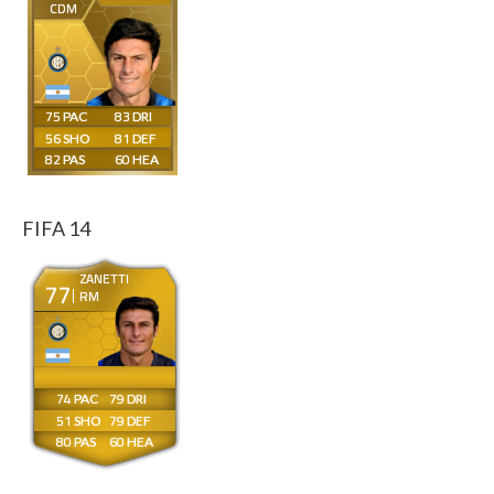
CDM
75
83
56
81
82
60
FIFA 14
ZANETTI
77
RM
74
79
51
79
80
60