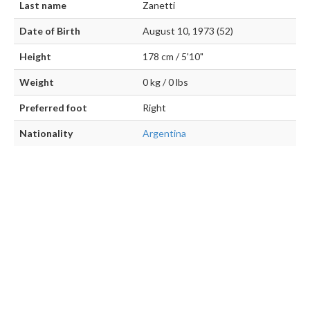
Last name
Zanetti
Date of Birth
August 10, 1973 (52)
Height
178 cm / 5'10"
Weight
0 kg / 0 lbs
Preferred foot
Right
Nationality
Argentina