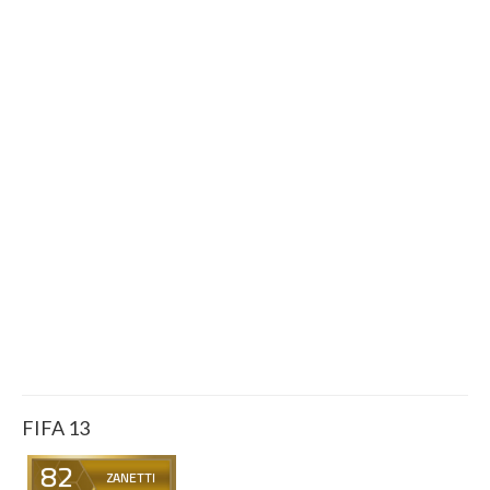
FIFA 13
82
ZANETTI