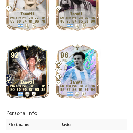
Zanetti
Zanetti
83
60
84
81
86
78
88
75
87
85
88
80
92
96
RB
RB
Zanetti
Zanetti
90
80
90
87
90
85
95
85
96
91
96
94
Personal Info
First name
Javier