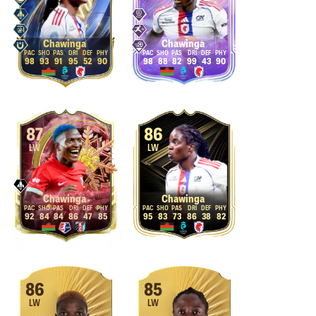
Chawinga
Chawinga
98
93
91
95
52
90
98
88
82
99
43
90
87
86
LW
LW
Chawinga
Chawinga
92
84
84
86
47
85
95
83
73
86
38
82
86
85
LW
LW