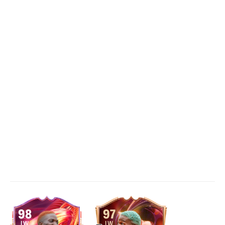
98
97
LW
LW