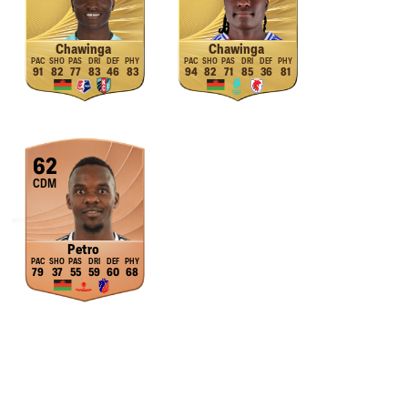
Chawinga
Chawinga
91
82
77
83
46
83
94
82
71
85
36
81
62
CDM
Petro
79
37
55
59
60
68