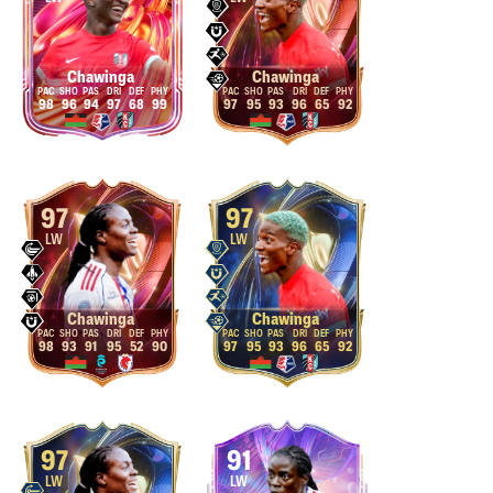
Chawinga
Chawinga
98
96
94
97
68
99
97
95
93
96
65
92
97
97
LW
LW
Chawinga
Chawinga
98
93
91
95
52
90
97
95
93
96
65
92
97
91
LW
LW