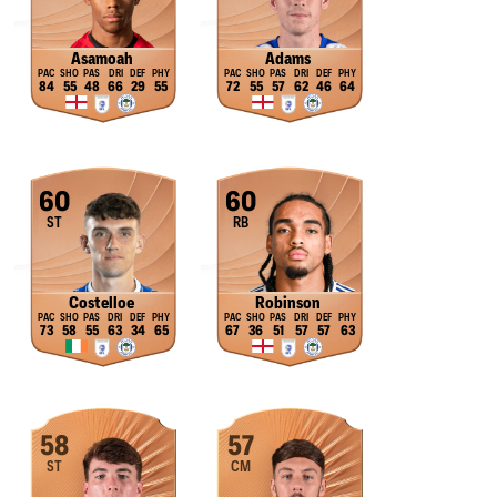
Asamoah
Adams
84
55
48
66
29
55
72
55
57
62
46
64
60
60
ST
RB
Costelloe
Robinson
73
58
55
63
34
65
67
36
51
57
57
63
58
57
ST
CM