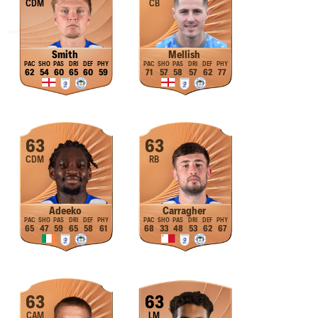
CDM
CB
Smith
Mellish
62
54
60
65
60
59
71
57
58
57
62
77
63
63
CDM
RB
Adeeko
Carragher
65
47
59
65
58
61
68
33
48
53
62
67
63
63
CAM
LM