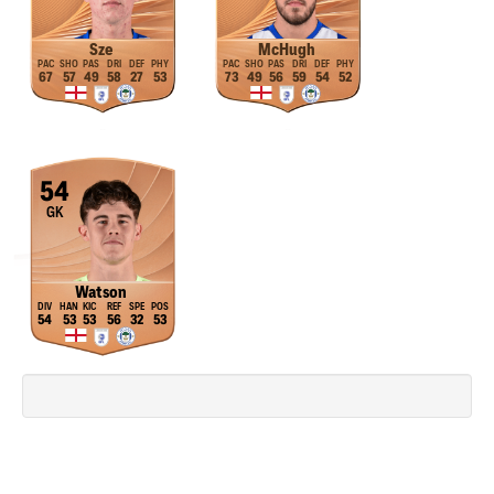
Sze
McHugh
67
57
49
58
27
53
73
49
56
59
54
52
54
GK
Watson
54
53
53
56
32
53