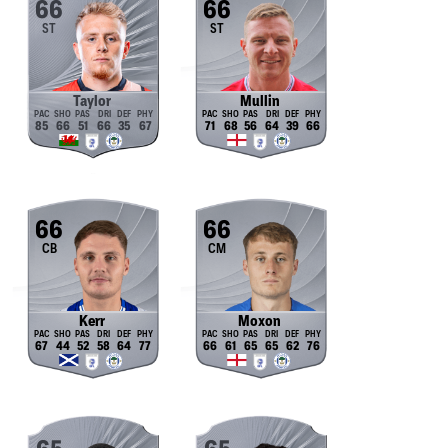
66
66
ST
ST
Taylor
Mullin
85
66
51
66
35
67
71
68
56
64
39
66
66
66
CB
CM
Kerr
Moxon
67
44
52
58
64
77
66
61
65
65
62
76