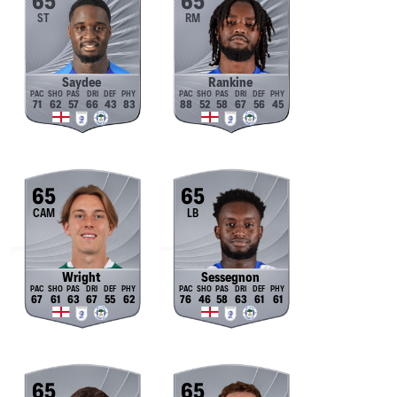
65
65
ST
RM
Saydee
Rankine
71
62
57
66
43
83
88
52
58
67
56
45
65
65
CAM
LB
Wright
Sessegnon
67
61
63
67
55
62
76
46
58
63
61
61
65
65