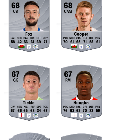
68
68
CB
CAM
Fox
Cooper
58
42
56
61
69
71
70
61
65
71
58
61
67
67
GK
RM
Tickle
Hungbo
67
66
65
68
34
67
76
63
62
70
33
59