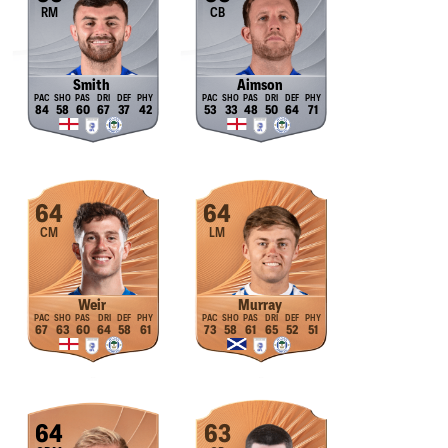
RM
CB
Smith
Aimson
84
58
60
67
37
42
53
33
48
50
64
71
64
64
CM
LM
Weir
Murray
67
63
60
64
58
61
73
58
61
65
52
51
64
63