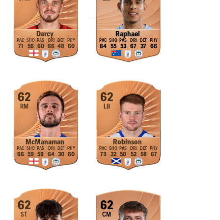
Darcy
Raphael
71
56
60
66
48
60
84
55
53
67
37
66
62
62
RM
LB
McManaman
Robinson
66
59
59
64
30
60
73
32
50
52
58
67
62
62
ST
CM