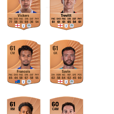
Vickers
Trevitt
77
58
55
69
36
54
61
61
61
65
54
61
61
61
CM
GK
Francois
Savin
65
44
58
67
58
55
62
58
64
62
45
60
61
60
RM
CAM