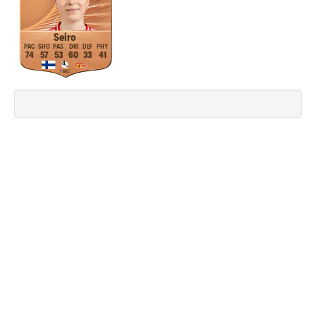
Seiro
74
57
53
60
33
41