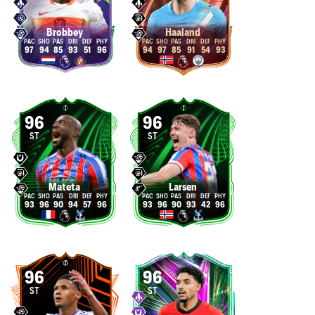
Brobbey
Haaland
97
94
85
93
51
96
94
97
85
91
54
93
96
96
ST
ST
Mateta
Larsen
93
96
90
94
57
96
93
96
90
93
42
96
96
96
ST
ST