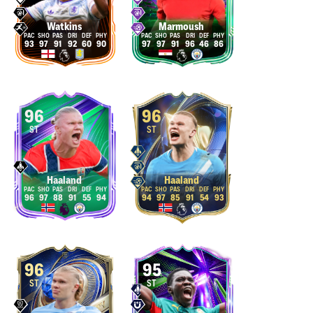
Watkins
Marmoush
93
97
91
92
60
90
97
97
91
96
46
86
96
96
ST
ST
Haaland
Haaland
96
97
88
91
55
94
94
97
85
91
54
93
96
95
ST
ST