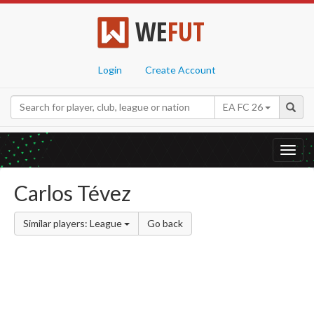
WE
FUT
Login
Create Account
EA FC 26
Toggl
navig
Carlos Tévez
Similar players: League
Go back