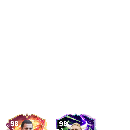
98
98
ST
ST