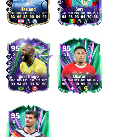
Haaland
Sarr
93
96
83
90
54
93
98
95
93
94
70
88
95
95
ST
ST
Igor Thiago
Okafor
93
94
87
93
57
96
96
95
90
95
55
88
95
ST