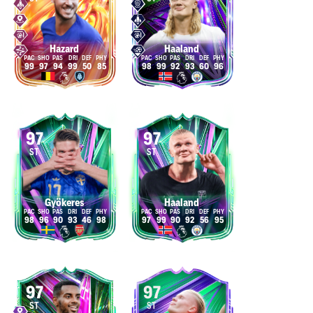
Hazard
Haaland
99
97
94
99
50
85
98
99
92
93
60
96
97
97
ST
ST
Gyökeres
Haaland
98
96
90
93
46
98
97
99
90
92
56
95
97
97
ST
ST