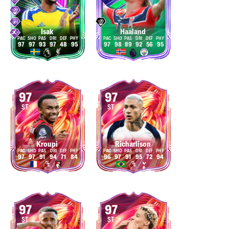
Isak
Haaland
97
97
93
97
48
95
97
98
89
92
56
95
97
97
ST
ST
Kroupi
Richarlison
97
97
91
94
71
84
96
97
91
95
72
94
97
97
ST
ST