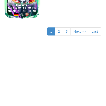
Havertz
94
95
93
96
80
91
1
2
3
Next >>
Last