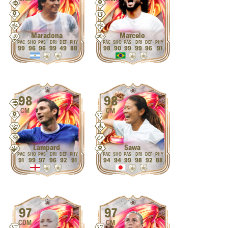
Maradona
Marcelo
99
96
96
99
49
88
98
90
99
99
96
91
98
98
CM
CM
Lampard
Sawa
91
99
97
96
92
91
94
94
99
98
92
88
97
97
CDM
CM