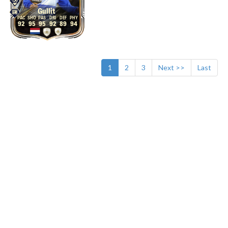
Gullit
92
95
95
92
89
94
1
2
3
Next >>
Last