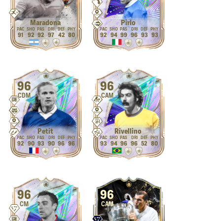
Maradona
Pirlo
91
92
92
97
42
80
92
94
99
96
93
93
96
96
CDM
CAM
Petit
Rivellino
92
90
93
90
96
96
93
94
96
96
52
80
96
96
CM
CAM