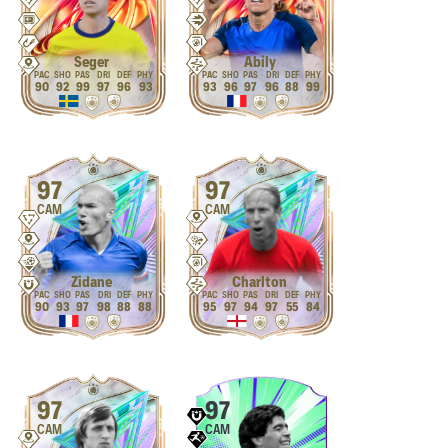
Seger
Abily
90
92
99
97
96
93
93
96
97
96
88
99
97
97
CAM
CAM
Zidane
Charlton
90
93
97
98
88
88
95
97
94
97
55
84
97
97
CAM
CAM