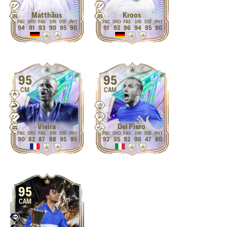
Matthäus
Kroos
94
91
93
90
95
90
91
92
96
94
95
90
95
95
CM
CAM
Vieira
Del Piero
90
82
87
88
95
95
92
95
92
96
47
80
95
CAM