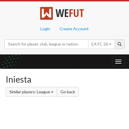
WE
FUT
Login
Create Account
EA FC 26
Toggl
navig
Iniesta
Similar players: League
Go back