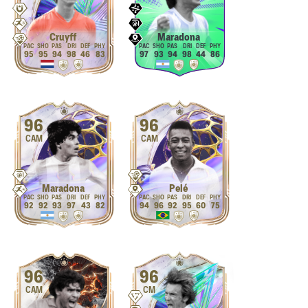
Cruyff
Maradona
95
95
94
98
46
83
97
93
94
98
44
86
96
96
CAM
CAM
Maradona
Pelé
92
92
93
97
43
82
94
96
92
95
60
75
96
96
CAM
CM