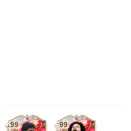
99
99
CAM
CAM