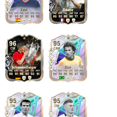
Xavi
Zidane
91
90
97
97
85
88
86
92
96
96
77
87
96
95
CM
CAM
Schweinsteiger
Zico
88
91
96
92
92
91
94
96
95
95
67
82
95
95
CM
CM