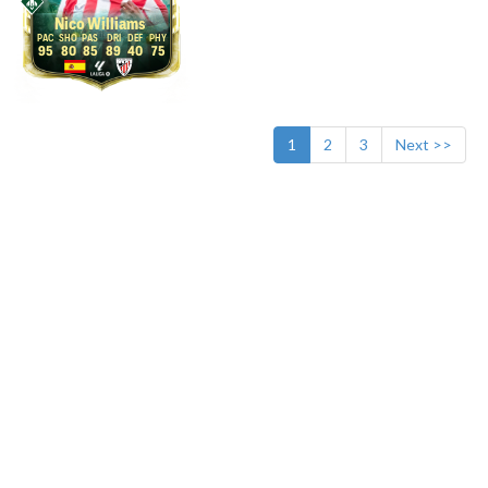
Nico Williams
95
80
85
89
40
75
1
2
3
Next >>