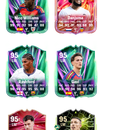
Nico Williams
Danjuma
99
91
92
96
47
88
94
93
91
93
68
99
95
95
LM
LM
Rashford
Gavi
96
93
95
95
55
88
93
90
94
96
93
92
95
95
LM
LM