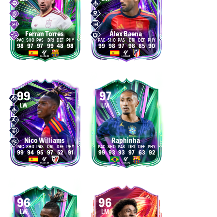
Ferran Torres
Álex Baena
98
97
97
99
48
98
99
98
97
98
85
90
99
97
LW
LM
Nico Williams
Raphinha
99
94
95
97
52
91
99
93
93
97
63
92
96
96
LW
LM