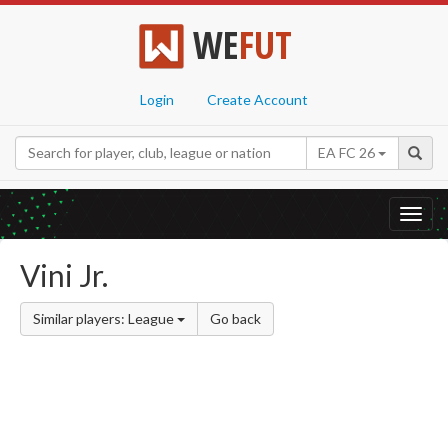
WE
FUT
Login
Create Account
EA FC 26
Toggl
navig
Vini Jr.
Similar players: League
Go back