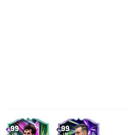
99
99
LW
LM