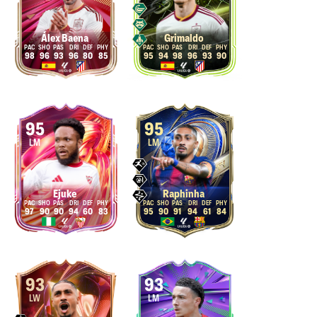
Álex Baena
Grimaldo
98
96
93
96
80
85
95
94
98
96
93
90
95
95
LM
LM
Ejuke
Raphinha
97
90
90
94
60
83
95
90
91
94
61
84
93
93
LW
LM