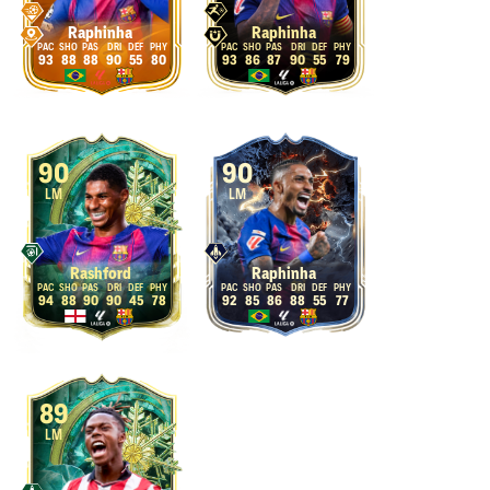
Raphinha
Raphinha
93
88
88
90
55
80
93
86
87
90
55
79
90
90
LM
LM
Rashford
Raphinha
94
88
90
90
45
78
92
85
86
88
55
77
89
LM