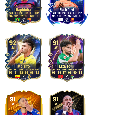
Raphinha
Rashford
94
92
92
93
60
83
95
90
92
92
50
85
92
91
LM
LW
Moleiro
Ezzalzouli
93
91
92
93
68
82
97
89
87
96
50
82
91
91
LW
LW