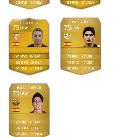
73
61
61
51
JOSE CARLOS
DEULOFEU
75
75
RW
RW
91
84
71
77
66
39
72
47
61
51
80
57
ISAAC CUENCA
75
RW
77
83
56
35
74
39