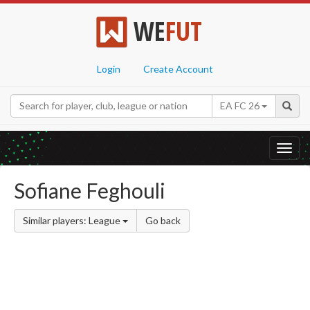
WE
FUT
Login
Create Account
EA FC 26
Toggl
navig
Sofiane Feghouli
Similar players: League
Go back