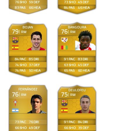
76
59
73
49
83
66
84
46
BOJAN
BANGOURA
79
76
RW
RM
84
85
91
83
74
37
63
45
74
50
65
60
FERNÁNDEZ
DEULOFEU
76
75
RM
RW
73
76
91
84
66
49
66
39