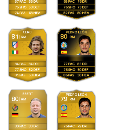
87
85
69
76
75
53
76
73
74
63
82
80
CERCI
PEDRO LEÓN
81
80
RM
RM
84
84
77
81
77
52
76
50
81
58
86
50
EBERT
PEDRO LEÓN
80
79
RM
RM
80
80
76
79