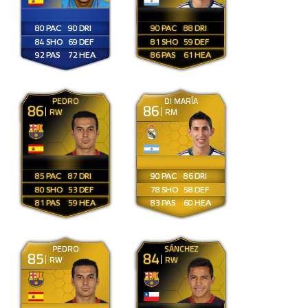
80
90
90
88
84
69
81
59
92
72
86
61
PEDRO
DI MARÍA
86
86
RW
RM
85
87
90
86
80
53
78
58
81
59
83
60
PEDRO
SÁNCHEZ
85
84
RW
RW