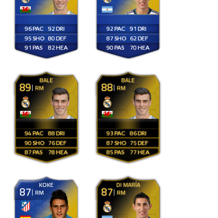
96
92
92
91
95
80
87
62
91
82
90
70
BALE
BALE
89
88
RM
RM
94
88
93
86
90
76
87
75
87
78
85
77
KOKE
DI MARÍA
87
87
RM
RM