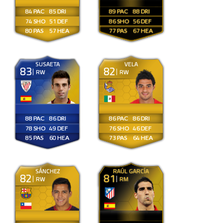
84
85
89
88
74
51
86
56
80
57
77
67
SUSAETA
VELA
83
82
RW
RW
88
86
86
86
78
49
76
46
85
60
73
64
SÁNCHEZ
RAÚL GARCÍA
82
81
RW
RM