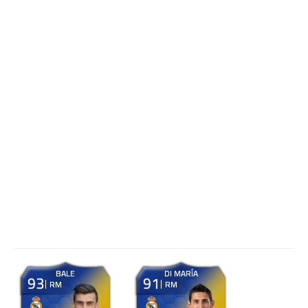
BALE
DI MARÍA
93
91
RM
RM