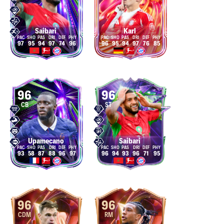
Saibari
Karl
97
95
94
97
74
96
96
95
94
97
76
85
96
96
CB
ST
Upamecano
Saibari
93
58
87
88
96
97
96
94
93
96
71
95
96
96
CDM
RM