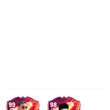
99
98
RM
LM