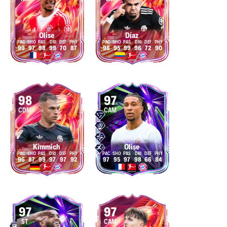
Olise
Díaz
99
97
98
99
70
87
98
95
99
96
72
90
98
97
CDM
CAM
Kimmich
Olise
96
87
99
97
97
92
97
95
97
98
66
84
97
97
ST
CAM