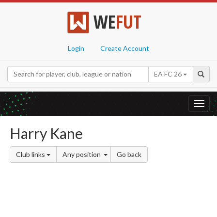
WE
FUT
Login
Create Account
EA FC 26
Toggl
navig
Harry Kane
Club links
Any position
Go back