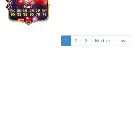
Karl
95
92
92
95
70
73
1
2
3
Next >>
Last