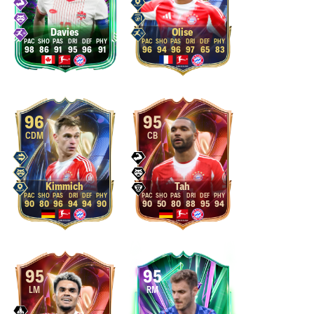
Davies
Olise
98
86
91
95
96
91
96
94
96
97
65
83
96
95
CDM
CB
Kimmich
Tah
90
80
96
94
94
90
90
50
80
88
95
94
95
95
LM
RM