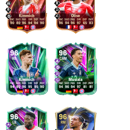
Kimmich
Olise
90
80
96
94
94
90
96
94
96
97
65
83
96
96
RB
CAM
Kimmich
Musiala
94
80
96
95
95
90
94
96
94
97
81
81
96
96
LB
RM