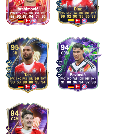
Ibrahimović
Díaz
92
95
87
94
51
93
96
92
90
95
65
88
95
94
CB
CDM
Tah
Pavlović
90
50
80
88
95
94
91
88
96
94
92
90
94
CAM