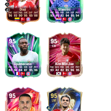
Díaz
Stanišić
96
92
90
95
65
88
93
80
92
94
95
94
95
95
CB
CB
Upamecano
Kim Min Jae
92
56
84
87
95
96
93
42
82
85
96
95
95
95
ST
LM