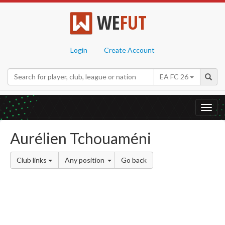
WE
FUT
Login
Create Account
EA FC 26
Toggl
navig
Aurélien Tchouaméni
Club links
Any position
Go back