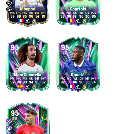
Mbappé
Courtois
99
96
85
96
54
81
93
96
87
96
90
95
95
95
LB
CB
Marc Cucurella
Konaté
92
80
93
94
95
92
92
51
86
90
95
94
95
RM