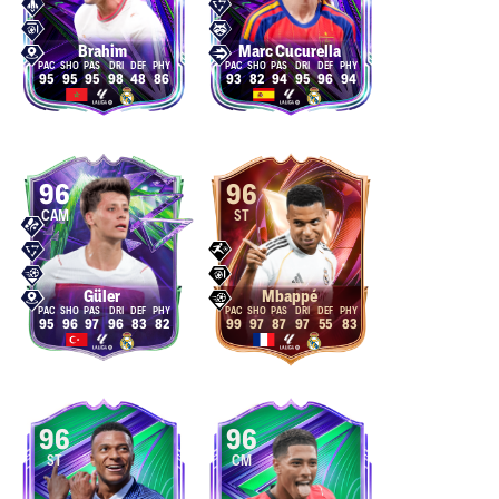
Brahim
Marc Cucurella
95
95
95
98
48
86
93
82
94
95
96
94
96
96
CAM
ST
Güler
Mbappé
95
96
97
96
83
82
99
97
87
97
55
83
96
96
ST
CM