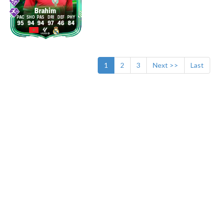
Brahim
95
94
94
97
46
84
1
2
3
Next >>
Last