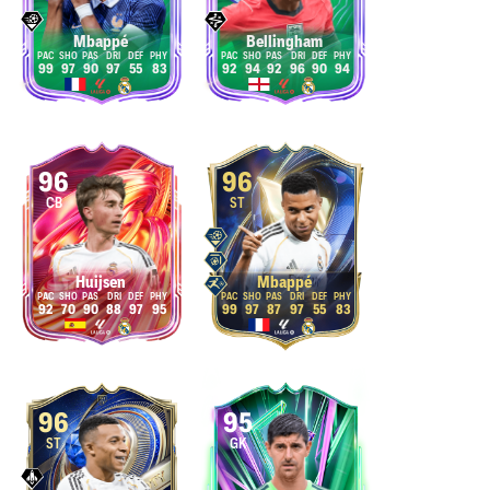
Mbappé
Bellingham
99
97
90
97
55
83
92
94
92
96
90
94
96
96
CB
ST
Huijsen
Mbappé
92
70
90
88
97
95
99
97
87
97
55
83
96
95
ST
GK