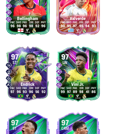
Bellingham
Valverde
96
98
96
98
92
96
99
95
97
95
94
93
97
97
ST
LW
Endrick
Vini Jr.
97
96
93
96
56
92
99
97
89
98
41
86
97
97
ST
CAM