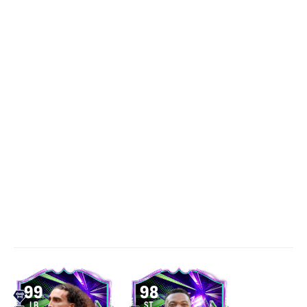
99
98
LB
ST