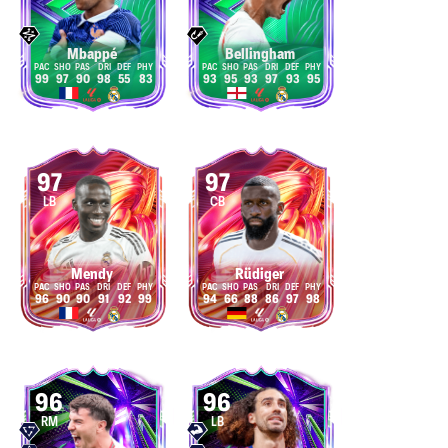
Mbappé
Bellingham
99
97
90
98
55
83
93
95
93
97
93
95
97
97
LB
CB
Mendy
Rüdiger
96
90
90
91
92
99
94
66
88
86
97
98
96
96
RM
LB