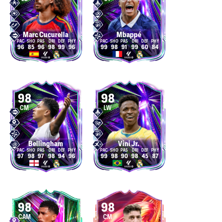
Marc Cucurella
Mbappé
96
85
96
98
99
96
99
98
91
99
60
84
98
98
CM
LW
Bellingham
Vini Jr.
97
98
97
98
94
96
99
98
90
98
45
87
98
98
CAM
CM