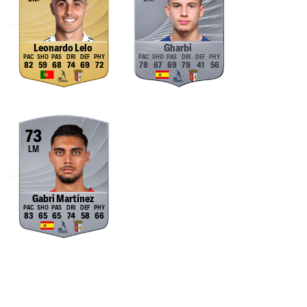
Leonardo Lelo
Gharbi
82
59
68
74
69
72
78
67
69
79
41
56
73
LM
Gabri Martínez
83
65
65
74
58
66