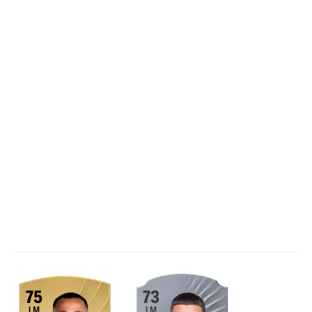
75
73
LM
LM