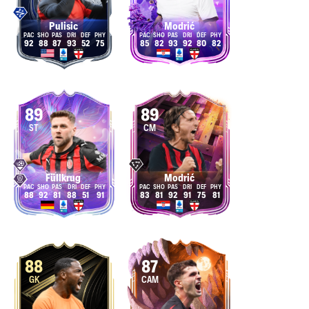
Pulisic
Modrić
92
88
87
93
52
75
85
82
93
92
80
82
89
89
ST
CM
Füllkrug
Modrić
88
92
81
88
51
91
83
81
92
91
75
81
88
87
GK
CAM