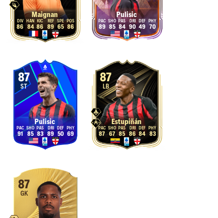
Maignan
Pulisic
86
84
86
89
65
86
89
85
84
90
49
70
87
87
ST
LB
Pulisic
Estupiñán
91
85
83
89
50
69
87
67
85
86
84
83
87
GK