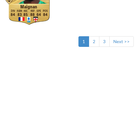
Maignan
84
83
85
88
64
84
1
2
3
Next >>