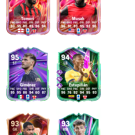
Tomori
Musah
93
55
80
85
96
94
96
91
93
95
92
96
95
94
ST
LB
Giménez
Estupiñán
95
95
86
94
60
87
96
76
92
94
95
93
93
93
GK
RM