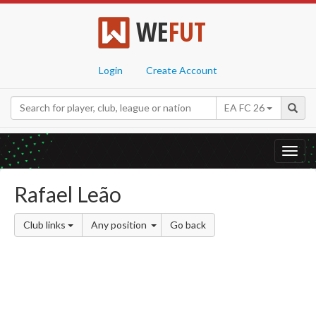
WE
FUT
Login
Create Account
EA FC 26
Toggl
navig
Rafael Leão
Club links
Any position
Go back