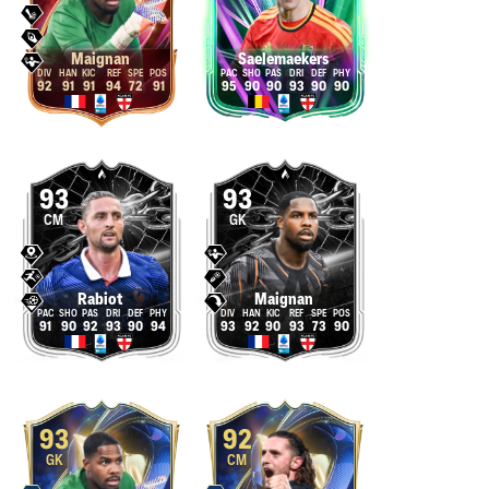
Maignan
Saelemaekers
92
91
91
94
72
91
95
90
90
93
90
90
93
93
CM
GK
Rabiot
Maignan
91
90
92
93
90
94
93
92
90
93
73
90
93
92
GK
CM