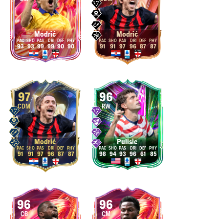
Modrić
Modrić
93
93
99
99
90
90
91
91
97
96
87
87
97
96
CDM
RW
Modrić
Pulisic
91
91
97
96
87
87
98
94
93
96
61
85
96
96
CB
CM