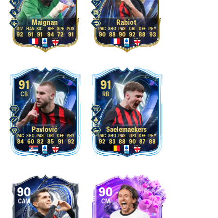
Maignan
Rabiot
92
91
91
94
72
91
90
88
90
92
88
93
91
91
CB
RB
Pavlović
Saelemaekers
84
60
82
85
91
92
92
83
88
90
87
88
90
90
CAM
CM