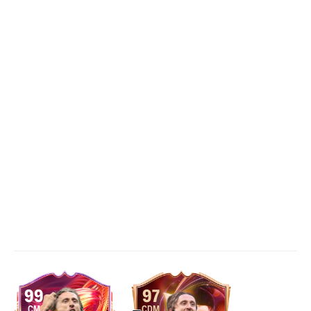
99
97
CM
CDM