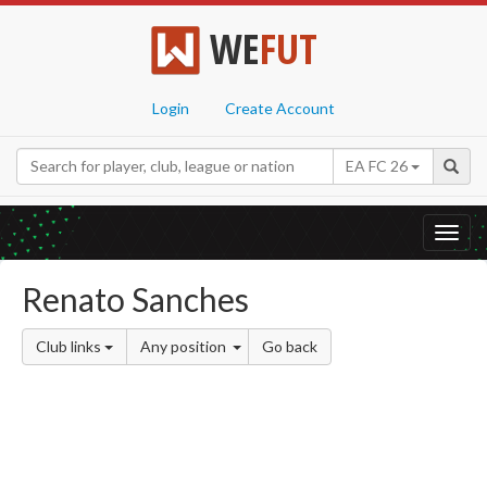
WE
FUT
Login
Create Account
EA FC 26
Toggl
navig
Renato Sanches
Club links
Any position
Go back