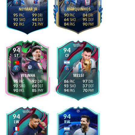
NEYMAR JR
MARQUINHOS
95
99
90
84
93
44
64
95
92
71
84
90
94
94
ST
CF
VITINHA
MESSI
95
92
86
97
93
68
93
37
90
85
94
70
94
94
LW
RW