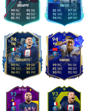
MBAPPÉ
MESSI
99
95
85
97
92
40
92
37
85
82
94
69
94
94
CM
RB
VERRATTI
HAKIMI
90
99
99
91
78
88
81
90
96
85
90
91
93
93
ST
ST