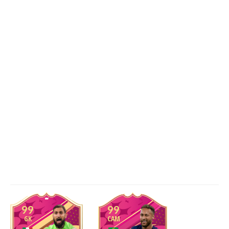
99
99
GK
CAM