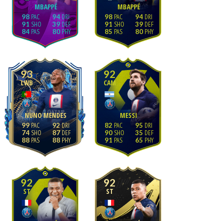
MBAPPÉ
MBAPPÉ
98
94
98
94
91
39
91
39
84
80
85
80
93
92
LWB
CAM
NUNO MENDES
MESSI
99
92
82
95
74
87
90
35
88
88
91
65
92
92
ST
ST