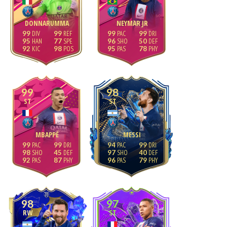
DONNARUMMA
NEYMAR JR
99
99
99
99
95
77
96
50
92
98
95
78
99
98
ST
ST
MBAPPÉ
MESSI
99
99
94
99
98
45
97
40
92
87
96
79
98
97
RW
ST