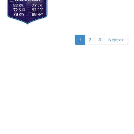
83
77
72
92
78
88
1
2
3
Next >>