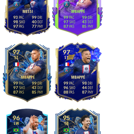
MESSI
MBAPPÉ
93
99
99
99
98
40
97
43
97
77
87
85
97
97
ST
ST
MBAPPÉ
MBAPPÉ
99
99
99
98
97
43
96
44
87
85
88
87
96
95
LW
CB