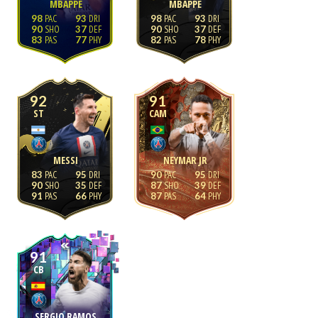
MBAPPÉ
MBAPPÉ
98
93
98
93
90
37
90
37
83
77
82
78
92
91
ST
CAM
MESSI
NEYMAR JR
83
95
90
95
90
35
87
39
91
66
87
64
91
CB
SERGIO RAMOS