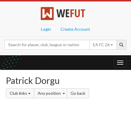
WE
FUT
Login
Create Account
EA FC 26
Toggl
navig
Patrick Dorgu
Club links
Any position
Go back