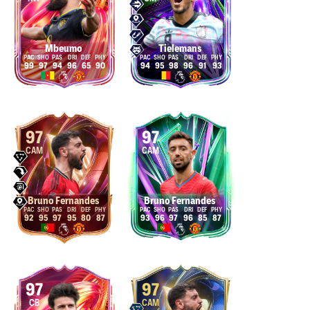
Mbeumo
Tielemans
99
97
94
96
65
90
94
95
98
96
91
93
97
97
CAM
CAM
Bruno Fernandes
Bruno Fernandes
92
95
97
95
80
87
93
96
97
96
85
87
97
97
CB
CAM