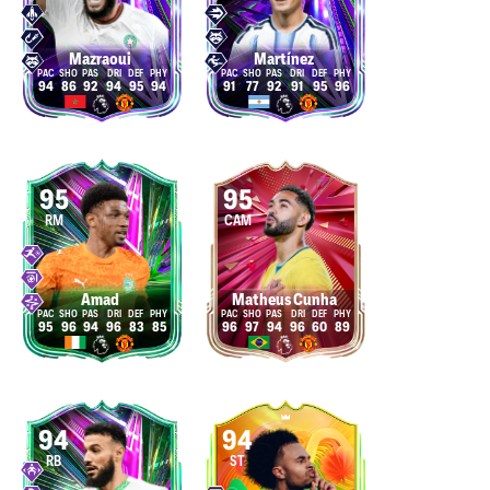
Mazraoui
Martínez
94
86
92
94
95
94
91
77
92
91
95
96
95
95
RM
CAM
Amad
Matheus Cunha
95
96
94
96
83
85
96
97
94
96
60
89
94
94
RB
ST