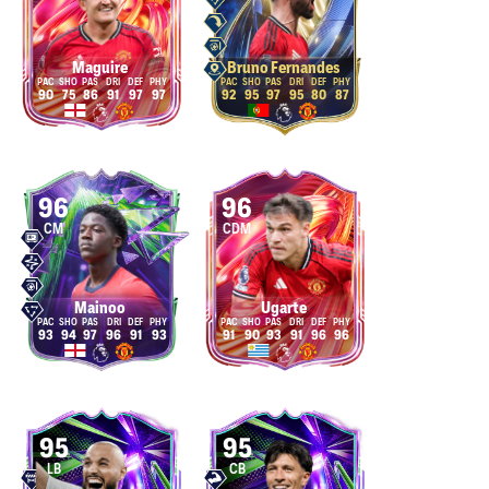
Maguire
Bruno Fernandes
90
75
86
91
97
97
92
95
97
95
80
87
96
96
CM
CDM
Mainoo
Ugarte
93
94
97
96
91
93
91
90
93
91
96
96
95
95
LB
CB