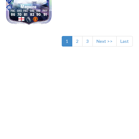
Maguire
86
70
81
82
90
91
1
2
3
Next >>
Last