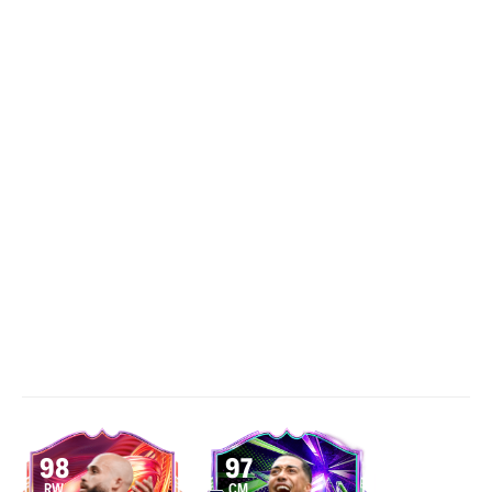
98
97
RW
CM