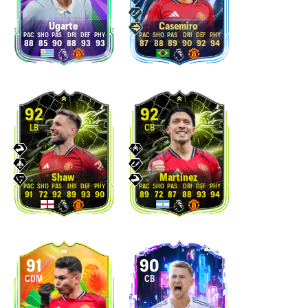
Ugarte
Casemiro
88
85
90
88
93
93
87
88
89
90
92
94
92
92
LB
CB
Shaw
Martínez
91
72
92
89
93
90
89
72
87
88
93
94
91
90
CDM
CB