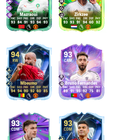
Mazraoui
Zirkzee
93
84
91
93
94
93
93
93
91
94
60
92
94
93
RW
CAM
Mbeumo
Bruno Fernandes
94
94
90
92
60
85
89
91
95
92
75
81
93
93
CDM
CDM