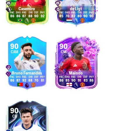
Casemiro
de Ligt
86
86
87
88
90
92
85
70
82
80
90
90
90
90
CAM
CM
Bruno Fernandes
Mainoo
86
87
92
88
70
81
86
85
90
91
83
86
90
CB