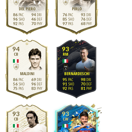
DEL PIERO
PIRLO
86
94
76
93
96
46
85
76
92
70
97
68
94
93
CB
RM
MALDINI
BERNARDESCHI
86
69
95
98
56
96
91
70
75
83
92
81
93
93
CB
LW