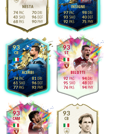
NESTA
INSIGNE
74
70
97
98
43
96
93
40
68
90
92
75
93
93
CB
ST
ACERBI
BELOTTI
74
81
92
94
61
96
95
48
77
93
76
94
93
93
CAM
CB