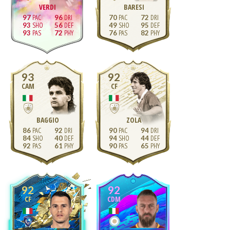
VERDI
BARESI
97
96
70
72
93
56
49
95
93
72
76
82
93
92
CAM
CF
BAGGIO
ZOLA
86
92
90
94
84
40
94
44
92
61
90
65
92
92
CF
CDM