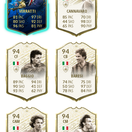
VERRATTI
CANNAVARO
81
97
85
70
80
92
44
98
96
81
65
90
94
94
CF
CB
BAGGIO
BARESI
89
94
74
75
90
41
50
97
93
62
78
84
94
94
CAM
CM