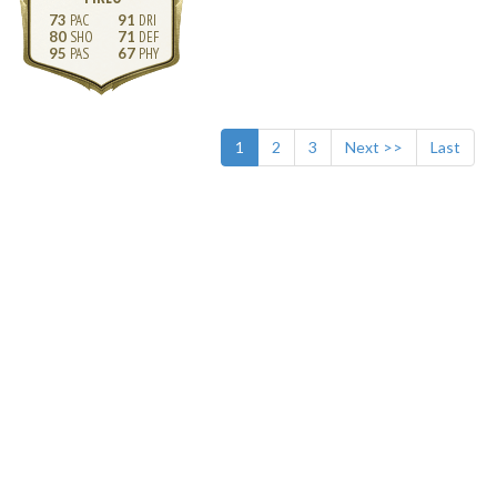
73
91
80
71
95
67
1
2
3
Next >>
Last