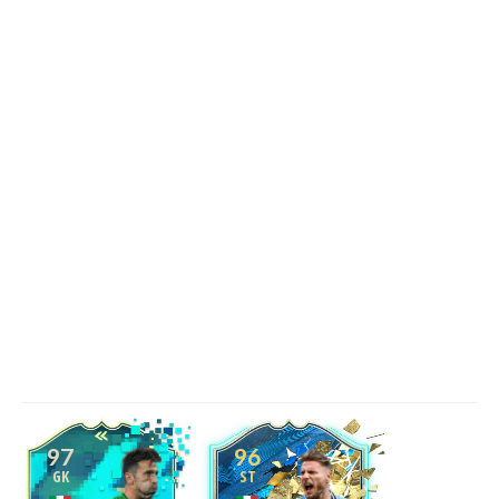
97
96
GK
ST